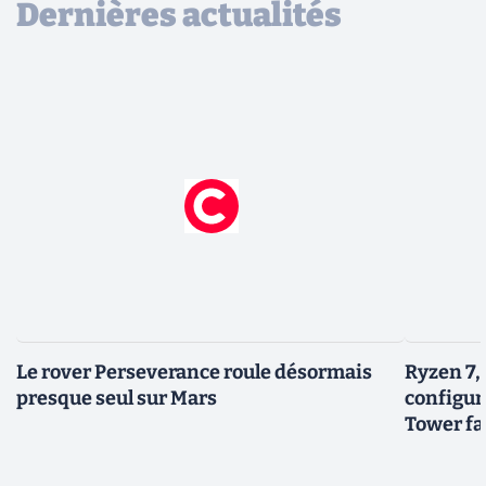
Dernières actualités
Le rover Perseverance roule désormais
Ryzen 7,
presque seul sur Mars
configur
Tower fai