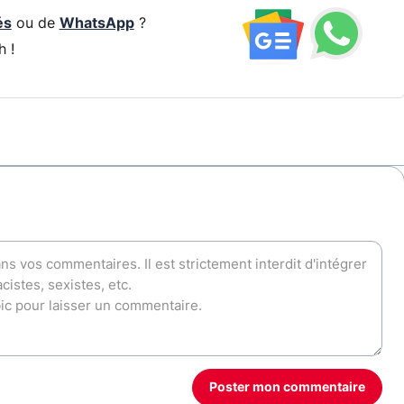
és
ou de
WhatsApp
?
h !
Poster mon commentaire