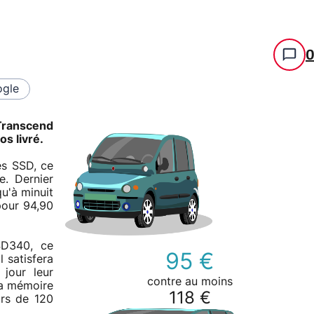
gle
Transcend
s livré.
es SSD, ce
e. Dernier
u'à minuit
our 94,90
SD340, ce
95 €
 satisfera
 jour leur
contre au moins
la mémoire
118 €
urs de 120