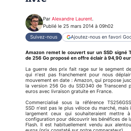
Par
Alexandre Laurent
.
Publié le
25 mars 2014 à 09h02
Suivez-nous
Ajoutez-nous en favori
Goo
Amazon remet le couvert sur un SSD signé 
de 256 Go proposé en offre éclair à 94,90 euro
La guerre des prix fait rage sur le segment d
qui n'est pas franchement pour nous déplair
mouvement en date : Amazon, qui propose jusq
la version 256 Go du SSD340 de Transcend p
euros avec livraison gratuite en France.
Commercialisé sous la référence TS256GS
SSD n'est pas le plus véloce du marché, mais il
largement ceux qui souhaiteraient mettre à
configuration pour découvrir les bénéfices de 
Flash. Il est habituellement vendu aux alento
euros (prix constaté sur notre comparateur).