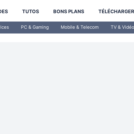
DES
TUTOS
BONS PLANS
TÉLÉCHARGE
vices
PC & Gaming
Mobile & Telecom
TV & Vidé