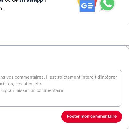
és
ou de
WhatsApp
?
h !
Poster mon commentaire