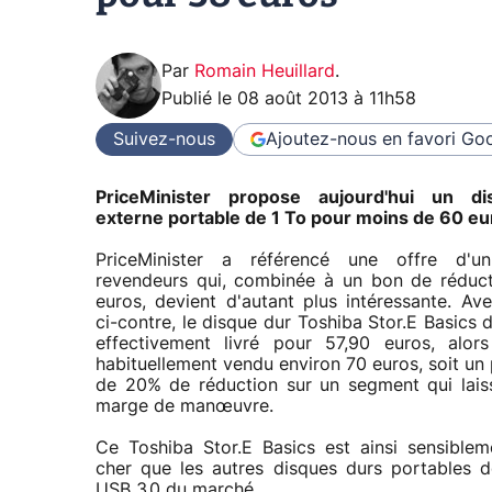
Par
Romain Heuillard
.
Publié le
08 août 2013 à 11h58
Suivez-nous
Ajoutez-nous en favori
Goo
PriceMinister propose aujourd'hui un d
externe portable de 1 To pour moins de 60 eu
PriceMinister a référencé une offre d'
revendeurs qui, combinée à un bon de réduc
euros, devient d'autant plus intéressante. Av
ci-contre, le disque dur Toshiba Stor.E Basics 
effectivement livré pour 57,90 euros, alors
habituellement vendu environ 70 euros, soit un
de 20% de réduction sur un segment qui lai
marge de manœuvre.
Ce Toshiba Stor.E Basics est ainsi sensible
cher que les autres disques durs portables 
USB 3.0 du marché.