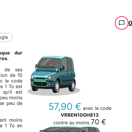
gle
isque dur
ros.
un de ses
tion de 10
ec le code
de 1 To est
 qu'il est
 peu moins
sse peu de
57,90 €
avec le code
VRBEN10GH813
ment moins
70 €
contre au moins
de 1 To en