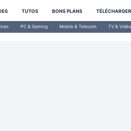
DES
TUTOS
BONS PLANS
TÉLÉCHARGE
vices
PC & Gaming
Mobile & Telecom
TV & Vidé