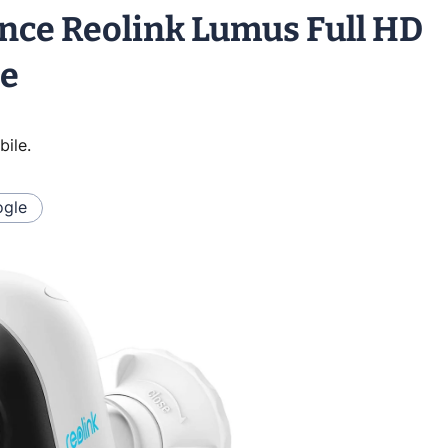
ance Reolink Lumus Full HD
le
bile
.
gle