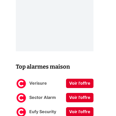
Top alarmes maison
Verisure
Voir l'offre
Sector Alarm
Voir l'offre
Eufy Security
Voir l'offre