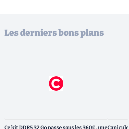
Les derniers bons plans
Ce kit DDR5 32 Go passe sous les 360€, une
Canicule