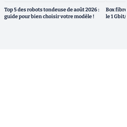
Top 5 des robots tondeuse de août 2026 :
Box fibre
guide pour bien choisir votre modèle !
le 1 Gbi