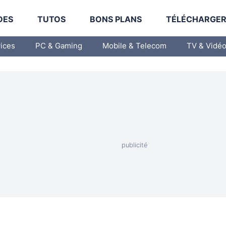
DES
TUTOS
BONS PLANS
TÉLÉCHARGE
vices
PC & Gaming
Mobile & Telecom
TV & Vidé