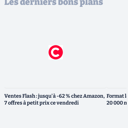
Les derniers bons plans
Ventes Flash : jusqu'à -62 % chez Amazon,
Format l
7 offres à petit prix ce vendredi
20 000 m