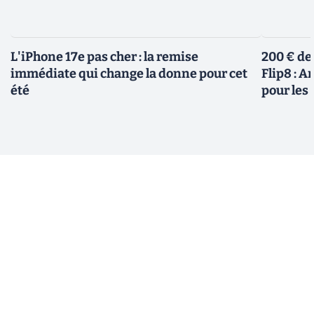
L'iPhone 17e pas cher : la remise
200 € de
immédiate qui change la donne pour cet
Flip8 : 
été
pour le