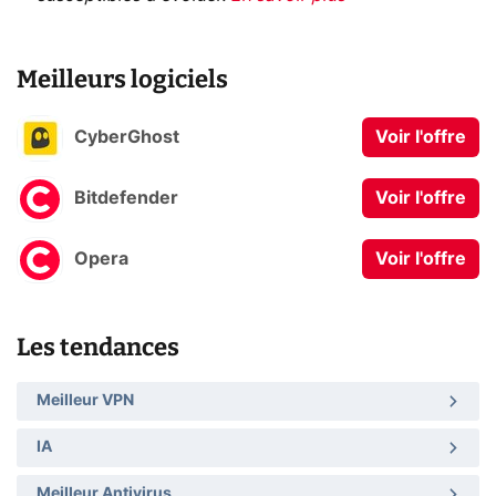
Meilleurs logiciels
CyberGhost
Voir l'offre
Bitdefender
Voir l'offre
Opera
Voir l'offre
Les tendances
Meilleur VPN
IA
Meilleur Antivirus