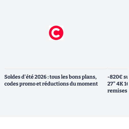
Soldes d'été 2026 : tous les bons plans,
-820€ su
codes promo et réductions du moment
27" 4K 16
remises 