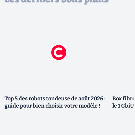
Top 5 des robots tondeuse de août 2026 :
Box fibre
guide pour bien choisir votre modèle !
le 1 Gbi