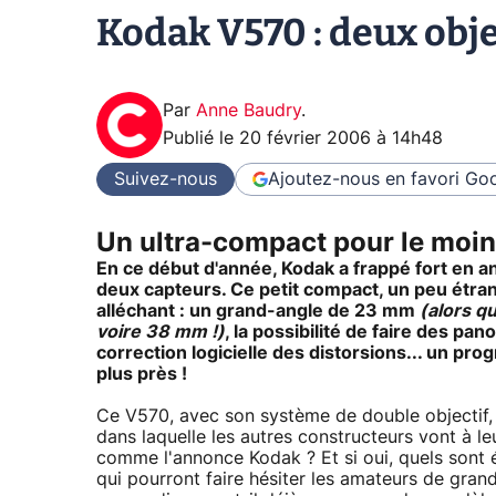
Kodak V570 : deux obje
Par
Anne Baudry
.
Publié le
20 février 2006 à 14h48
Suivez-nous
Ajoutez-nous en favori
Goo
Un ultra-compact pour le moin
En ce début d'année, Kodak a frappé fort en a
deux capteurs. Ce petit compact, un peu étrang
alléchant : un grand-angle de 23 mm
(alors q
voire 38 mm !)
, la possibilité de faire des p
correction logicielle des distorsions... un p
plus près !
Ce V570, avec son système de double objectif, 
dans laquelle les autres constructeurs vont à le
comme l'annonce Kodak ? Et si oui, quels sont 
qui pourront faire hésiter les amateurs de gran