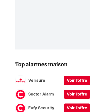
Top alarmes maison
Verisure
Voir l'offre
Sector Alarm
Voir l'offre
Eufy Security
Voir l'offre