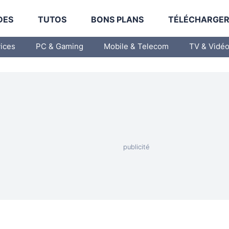
DES
TUTOS
BONS PLANS
TÉLÉCHARGE
vices
PC & Gaming
Mobile & Telecom
TV & Vidé