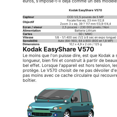
euros, s'impose-t-il déjà comme un des modèle
Kodak EasyShare V570
Capteur
CCD 1/2,5 pouces de 5 MP
Focale fixe eq. 23 mm f/2,8
Objectif
Zoom 3 x eq. 39 ? 117 mm f/3,9-f/4,4
Ecran / viseur
2,5 pouces - 230 000 pixels / Non
Alimentation
Batterie Lithium
Cartes
SD / MMC
Vitesse
1/8 - 1/1 400 sec (1/2 à 8 sec en expo longue)
Sensibilité
Auto (64-160), 64 à 800 (800 en 1,8 MP)
Dimensions
10,1 x 4,9 x 2 cm / 125 g
Kodak EasyShare V570
Le moins que l'on puisse dire, est que Kodak a s
longueur, bien fini et construit à partir de bea
bel effet. Lorsque l'appareil est hors tension, l
protège. Le V570 choisit de ne pas dévoiler d'e
pas moins avec ce cache circulaire qui recouvr
boîtier.