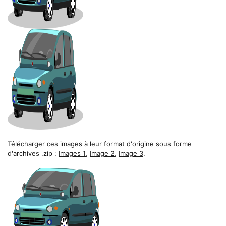
Télécharger ces images à leur format d'origine sous forme
d'archives .zip :
Images 1
,
Image 2
,
Image 3
.