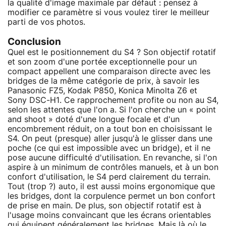
la qualité d'image maximale par défaut : pensez à
modifier ce paramètre si vous voulez tirer le meilleur
parti de vos photos.
Conclusion
Quel est le positionnement du S4 ? Son objectif rotatif
et son zoom d'une portée exceptionnelle pour un
compact appellent une comparaison directe avec les
bridges de la même catégorie de prix, à savoir les
Panasonic FZ5, Kodak P850, Konica Minolta Z6 et
Sony DSC-H1. Ce rapprochement profite ou non au S4,
selon les attentes que l'on a. Si l'on cherche un « point
and shoot » doté d'une longue focale et d'un
encombrement réduit, on a tout bon en choisissant le
S4. On peut (presque) aller jusqu'à le glisser dans une
poche (ce qui est impossible avec un bridge), et il ne
pose aucune difficulté d'utilisation. En revanche, si l'on
aspire à un minimum de contrôles manuels, et à un bon
confort d'utilisation, le S4 perd clairement du terrain.
Tout (trop ?) auto, il est aussi moins ergonomique que
les bridges, dont la corpulence permet un bon confort
de prise en main. De plus, son objectif rotatif est à
l'usage moins convaincant que les écrans orientables
qui équipent généralement les bridges. Mais là où le