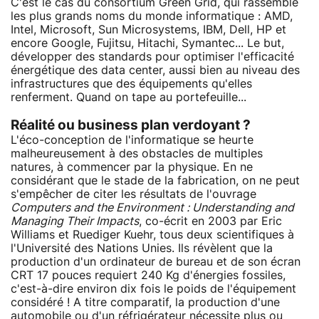
C'est le cas du consortium Green Grid, qui rassemble
les plus grands noms du monde informatique : AMD,
Intel, Microsoft, Sun Microsystems, IBM, Dell, HP et
encore Google, Fujitsu, Hitachi, Symantec... Le but,
développer des standards pour optimiser l'efficacité
énergétique des data center, aussi bien au niveau des
infrastructures que des équipements qu'elles
renferment. Quand on tape au portefeuille...
Réalité ou business plan verdoyant ?
L'éco-conception de l'informatique se heurte
malheureusement à des obstacles de multiples
natures, à commencer par la physique. En ne
considérant que le stade de la fabrication, on ne peut
s'empêcher de citer les résultats de l'ouvrage
Computers and the Environment : Understanding and
Managing Their Impacts
, co-écrit en 2003 par Eric
Williams et Ruediger Kuehr, tous deux scientifiques à
l'Université des Nations Unies. Ils révèlent que la
production d'un ordinateur de bureau et de son écran
CRT 17 pouces requiert 240 Kg d'énergies fossiles,
c'est-à-dire environ dix fois le poids de l'équipement
considéré ! A titre comparatif, la production d'une
automobile ou d'un réfrigérateur nécessite plus ou