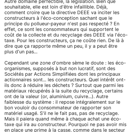
Autre domaine perfectible, la législation. Bien que
souhaitable, elle est loin d'être infaillible. Déjà,
comment croire que la directive DEEE va inciter les
constructeurs à l'éco-conception sachant que le
principe du pollueur-payeur n'est pas respecté ? En
effet, ce sont les consommateurs qui supportent le
coût de la collecte et du recyclage des DEEE via l'éco-
taxe. Pour les constructeurs, ça ne coûte rien. De là à
dire que ça rapporte même un peu, il y a peut être
plus d'un pas...
Cependant une zone d'ombre sème le doute : les éco-
organismes, supposés à but non lucratif, sont des
Sociétés par Actions Simplifiées dont les principaux
actionnaires sont... les constructeurs. Quel intérêt ont-
ils donc à réduire les déchets ? Surtout que parmi les
matériaux récupérés à la suite du recyclage, certains
ont de la valeur (or, aluminium, cuivre...). Autre
faiblesse du système : il repose intégralement sur le
bon vouloir du consommateur de rapporter son
matériel usagé. S'il ne le fait pas, pas de recyclage.
Mais il paiera quand même à chaque achat une éco-
taxe qui ira au constructeur. Pourquoi ne pas avoir mis
en place une prime à la casse, comme dans le secteur