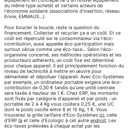
équipement en contrepartie d'un nouvel équipement
du même type acheté) et certains acteurs de
l'économie solidaire (associations d'insertion, réseau
Envie, EMMAUS...).
Pour boucler la boucle, reste la question du
financement. Collecter et recycler ça a un coût. Et ce
coût est répercuté sur le consommateur via l'éco-
contribution, aussi appelée éco-participation mais
surtout vécue comme une éco-taxe... Selon l'éco-
organisme concerné, ses méthodes opératoires et les
producteurs adhérents, un coût fixe est déterminé
pour chaque appareil. Il est principalement fonction du
niveau de technicité à mettre en œuvre pour
démanteler et dépolluer l'appareil. Avec Eco-Systèmes
par exemple, un ordinateur portable exigera une éco-
contribution de 0,30 € tandis qu'une unité centrale
sera taxée à hauteur de 1 €. Chez ERP, les montants
sont fixés par catégorie d'appareil et par poids : un
portable de 2 à 4 Kg vous coûtera 0,25 €, une UC
dont le poids oscille entre 8 et 15 Kg, 1 €. Vous
trouverez la grille tarifaire d'Eco-Systèmes
ici
, celle
d'ERP
là
et celle d'Ecologic à cet autre
endroit
. Les
éco-taxes prélevées à chaque achat par les