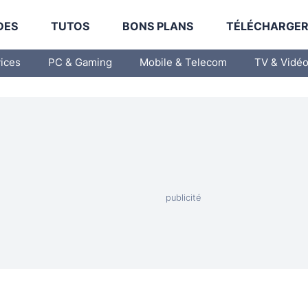
DES
TUTOS
BONS PLANS
TÉLÉCHARGE
vices
PC & Gaming
Mobile & Telecom
TV & Vidé