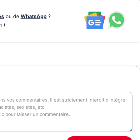
és
ou de
WhatsApp
?
h !