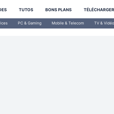
DES
TUTOS
BONS PLANS
TÉLÉCHARGE
vices
PC & Gaming
Mobile & Telecom
TV & Vidé