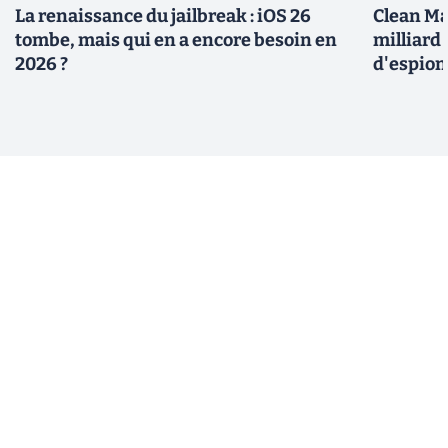
La renaissance du jailbreak : iOS 26
Clean Ma
tombe, mais qui en a encore besoin en
milliard
2026 ?
d'espio