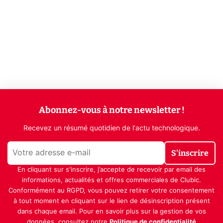
Abonnez-vous à notre newsletter !
Recevez un résumé quotidien de l'actu technologique.
S'inscrire
En cliquant sur s'inscrire, j’accepte de recevoir par email des
informations, actualités et offres commerciales de Clubic.
Conformément au RGPD, vous pouvez retirer votre consentement
à tout moment en cliquant sur le lien de désinscription présent
dans chaque email. Pour en savoir plus sur la gestion de vos
données, consultez notre
Politique de confidentialité