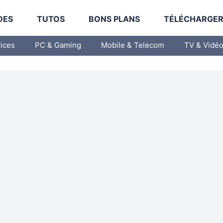
DES
TUTOS
BONS PLANS
TÉLÉCHARGE
vices
PC & Gaming
Mobile & Telecom
TV & Vidé