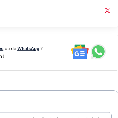
és
ou de
WhatsApp
?
h !