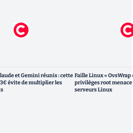
laude et Gemini réunis : cette
Faille Linux « OvsWrap 
23€ évite de multiplier les
privilèges root menace 
ts
serveurs Linux