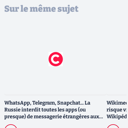
Sur le même sujet
WhatsApp, Telegram, Snapchat... La
Wikimedi
Russie interdit toutes les apps (ou
risque v
presque) de messagerie étrangères aux
Wikipédi
organisations gouvernementales