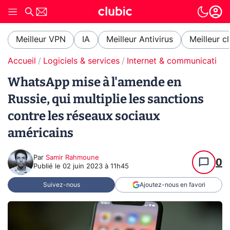
Meilleur VPN
IA
Meilleur Antivirus
Meilleur c
Accueil
Logiciels & services
Internet & communication
WhatsApp mise à l'amende en
Russie, qui multiplie les sanctions
contre les réseaux sociaux
américains
Par
Samir Rahmoune
0
Publié le
02 juin 2023 à 11h45
Suivez-nous
Ajoutez-nous en favori