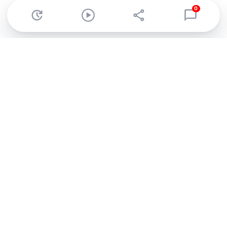
0
Abonnez-vous à notre newsletter !
Recevez un résumé quotidien de l'actu technologique.
S'inscrire
En cliquant sur s'inscrire, j’accepte de recevoir par email des
informations, actualités et offres commerciales de Clubic.
Conformément au RGPD, vous pouvez retirer votre consentement
à tout moment en cliquant sur le lien de désinscription présent
dans chaque email. Pour en savoir plus sur la gestion de vos
données, consultez notre
Politique de confidentialité