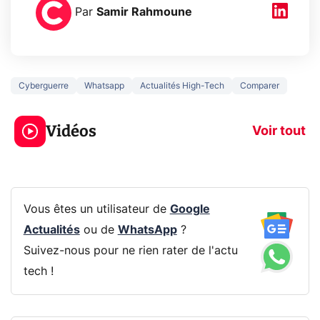
Par
Samir Rahmoune
Cyberguerre
Whatsapp
Actualités High-Tech
Comparer
3 écrans en 1 pour
5 générations
319€ ? Voici L'AOC
jeux dans la
Vidéos
CQ32G4ZA !
prochaine Xbo
Voir tout
Vous êtes un utilisateur de
Google
Actualités
ou de
WhatsApp
?
Suivez-nous pour ne rien rater de l'actu
tech !