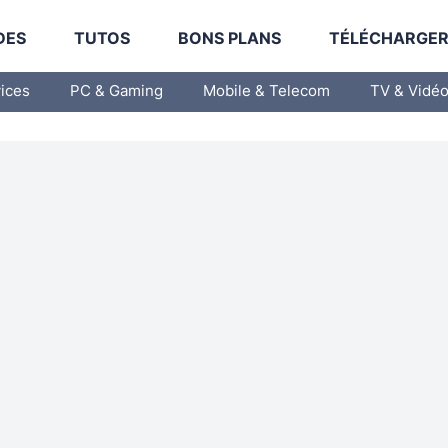
DES
TUTOS
BONS PLANS
TÉLÉCHARGE
vices
PC & Gaming
Mobile & Telecom
TV & Vidé