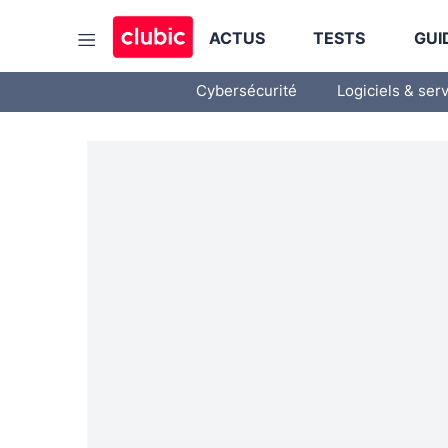
ACTUS
TESTS
GUI
Cybersécurité
Logiciels & ser