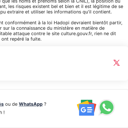
 que les noms et prénoms selon la CNIL), la position du
t, les risques existent bel et bien et il est légitime de se
u extraire et utiliser les informations qu'il contient.
nt conformément à la loi Hadopi devraient bientôt partir,
er sur la connaissance du ministère en matière de
able attaque contre le site culture.gouv.fr, rien ne dit
ont repéré la fuite.
és
ou de
WhatsApp
?
h !