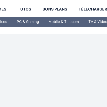
DES
TUTOS
BONS PLANS
TÉLÉCHARGE
vices
PC & Gaming
Mobile & Telecom
TV & Vidé