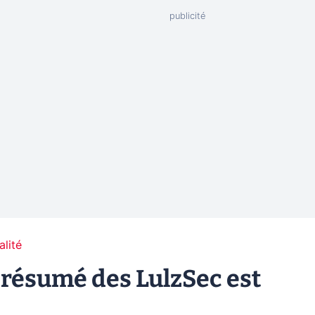
alité
ésumé des LulzSec est