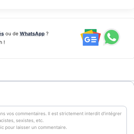
és
ou de
WhatsApp
?
h !