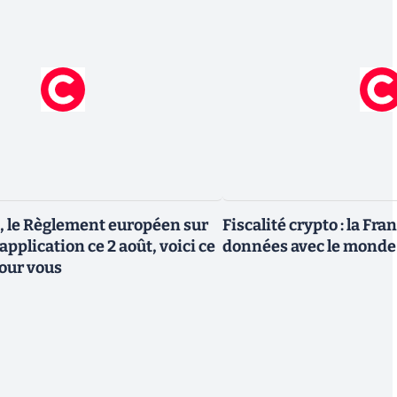
, le Règlement européen sur
Fiscalité crypto : la Fr
 application ce 2 août, voici ce
données avec le monde
our vous