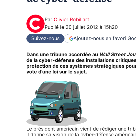
Par
Olivier Robillart
.
Publié le
20 juillet 2012 à 15h20
Suivez-nous
Ajoutez-nous en favori
Goo
Dans une tribune accordée au
Wall Street Jou
de la cyber-défense des installations critiqu
protection de ces systèmes stratégiques pour 
vote d'une loi sur le sujet.
Le président américain vient de rédiger une tr
il donne sa vision de la cyber-défense américain