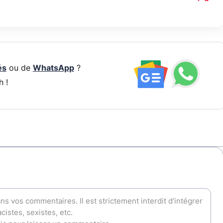
és
ou de
WhatsApp
?
h !