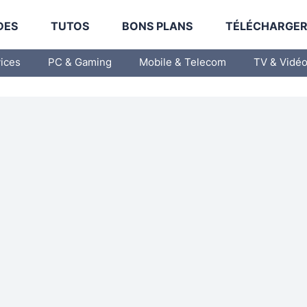
DES
TUTOS
BONS PLANS
TÉLÉCHARGE
vices
PC & Gaming
Mobile & Telecom
TV & Vidé