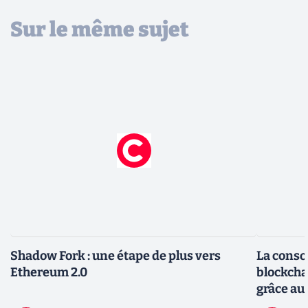
Sur le même sujet
Shadow Fork : une étape de plus vers
La conso
Ethereum 2.0
blockcha
grâce au 