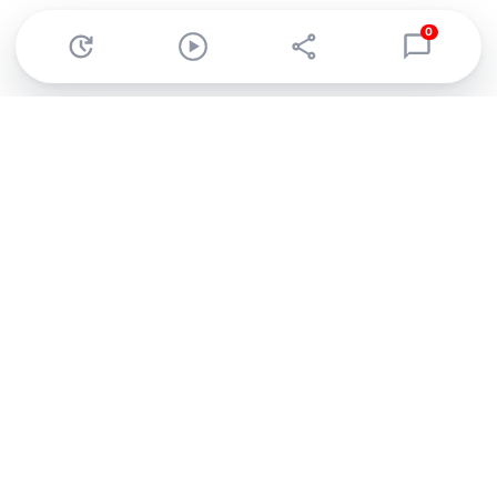
0
Abonnez-vous à notre newsletter !
Recevez un résumé quotidien de l'actu technologique.
S'inscrire
En cliquant sur s'inscrire, j’accepte de recevoir par email des
informations, actualités et offres commerciales de Clubic.
Conformément au RGPD, vous pouvez retirer votre consentement
à tout moment en cliquant sur le lien de désinscription présent
dans chaque email. Pour en savoir plus sur la gestion de vos
données, consultez notre
Politique de confidentialité