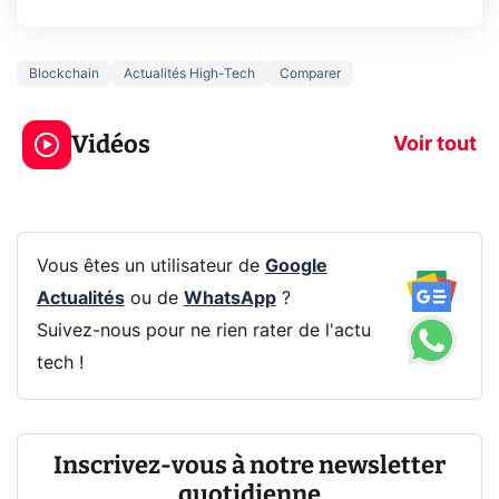
Blockchain
Actualités High-Tech
Comparer
3 écrans en 1 pour
5 générations
319€ ? Voici L'AOC
jeux dans la
Vidéos
CQ32G4ZA !
prochaine Xbo
Voir tout
Vous êtes un utilisateur de
Google
Actualités
ou de
WhatsApp
?
Suivez-nous pour ne rien rater de l'actu
tech !
Inscrivez-vous à notre newsletter
quotidienne