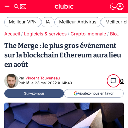
Meilleur VPN
IA
Meilleur Antivirus
Meilleur c
Accueil
Logiciels & services
Crypto-monnaie
Blockchain
The Merge : le plus gros événement
sur la blockchain Ethereum aura lieu
en août
Par
Vincent Touveneau
0
Publié le
23 mai 2022 à 14h40
Suivez-nous
Ajoutez-nous en favori