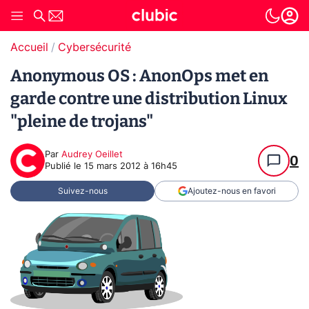
Accueil
Cybersécurité
Anonymous OS : AnonOps met en
garde contre une distribution Linux
"pleine de trojans"
Par
Audrey Oeillet
0
Publié le
15 mars 2012 à 16h45
Suivez-nous
Ajoutez-nous en favori