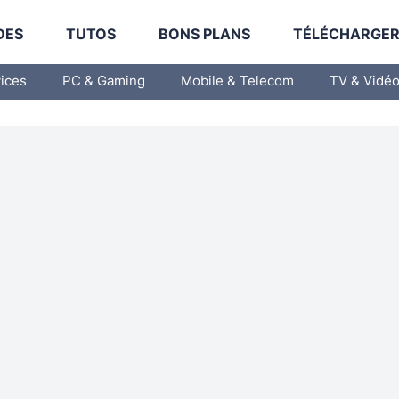
DES
TUTOS
BONS PLANS
TÉLÉCHARGE
vices
PC & Gaming
Mobile & Telecom
TV & Vidé