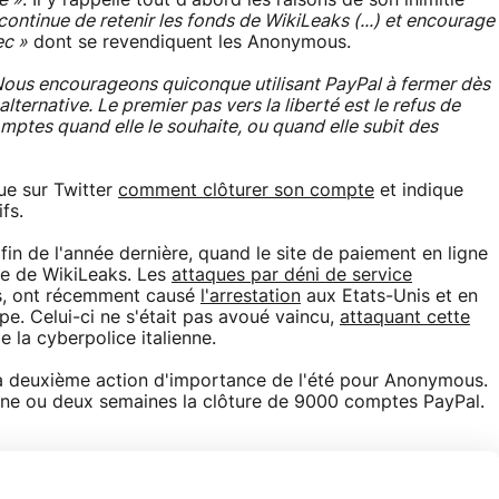
e »
. Il y rappelle tout d'abord les raisons de son inimitié
continue de retenir les fonds de WikiLeaks (...) et encourage
ec »
dont se revendiquent les Anonymous.
Nous encourageons quiconque utilisant PayPal à fermer dès
ternative. Le premier pas vers la liberté est le refus de
mptes quand elle le souhaite, ou quand elle subit des
ue sur Twitter
comment clôturer son compte
et indique
fs.
in de l'année dernière, quand le site de paiement en ligne
e de WikiLeaks. Les
attaques par déni de service
s, ont récemment causé
l'arrestation
aux Etats-Unis et en
. Celui-ci ne s'était pas avoué vaincu,
attaquant cette
 la cyberpolice italienne.
la deuxième action d'importance de l'été pour Anonymous.
i une ou deux semaines la clôture de 9000 comptes PayPal.