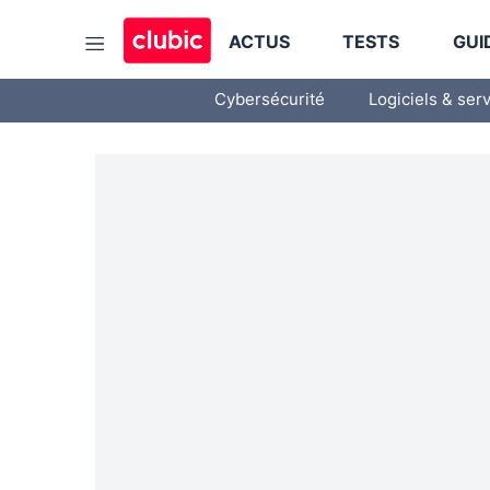
ACTUS
TESTS
GUI
Cybersécurité
Logiciels & ser