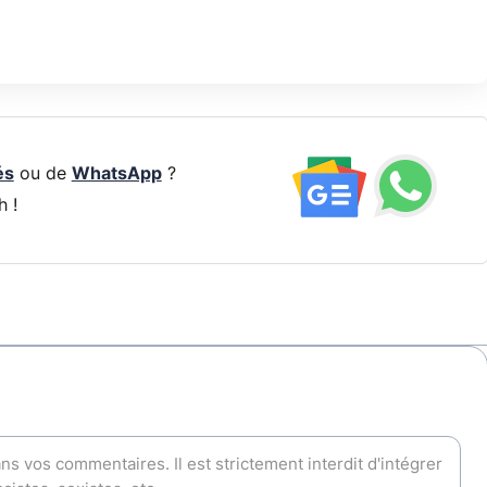
és
ou de
WhatsApp
?
h !