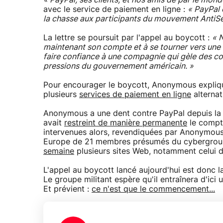
« PayPal, ses clients, et nos amis de par le mond
avec le service de paiement en ligne :
« PayPal 
la chasse aux participants du mouvement AntiS
La lettre se poursuit par l'appel au boycott :
« 
maintenant son compte et à se tourner vers une al
faire confiance à une compagnie qui gèle des co
pressions du gouvernement américain. »
Pour encourager le boycott, Anonymous expliq
plusieurs
services de paiement en ligne
alternati
Anonymous a une dent contre PayPal depuis la f
avait
restreint de manière permanente
le compt
intervenues alors, revendiquées par Anonymou
Europe de 21 membres présumés du cybergroupe
semaine
plusieurs sites Web, notamment celui de
L'appel au boycott lancé aujourd'hui est donc 
Le groupe militant espère qu'il entraînera d'ic
Et prévient :
ce n'est que le commencement...