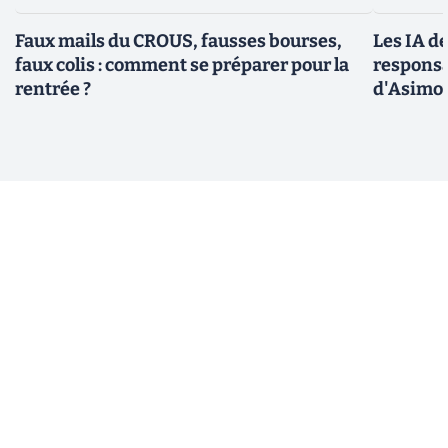
Faux mails du CROUS, fausses bourses,
Les IA d
faux colis : comment se préparer pour la
responsa
rentrée ?
d'Asimo