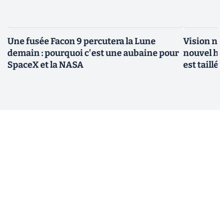
Une fusée Facon 9 percutera la Lune
Vision n
demain : pourquoi c'est une aubaine pour
nouvel h
SpaceX et la NASA
est taill