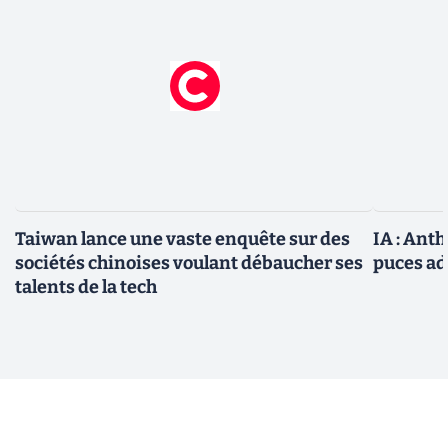
Taiwan lance une vaste enquête sur des
IA : Ant
sociétés chinoises voulant débaucher ses
puces ad
talents de la tech