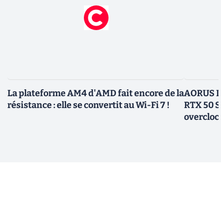
La plateforme AM4 d'AMD fait encore de la
AORUS In
résistance : elle se convertit au Wi-Fi 7 !
RTX 50 S
overcloc