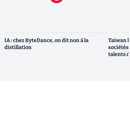
IA : chez ByteDance, on dit non à la
Taiwan l
distillation
sociétés
talents d