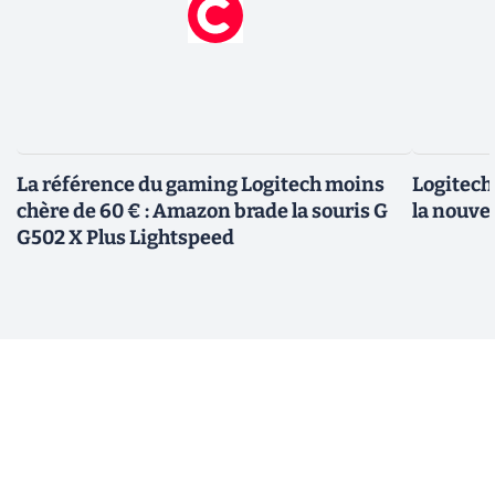
La référence du gaming Logitech moins
Logitech 
chère de 60 € : Amazon brade la souris G
la nouve
G502 X Plus Lightspeed