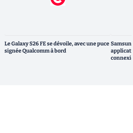
Le Galaxy S26 FE se dévoile, avec une puce
Samsung 
signée Qualcomm à bord
applicati
connexio