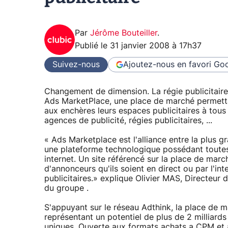
Par
Jérôme Bouteiller
.
Publié le
31 janvier 2008 à 17h37
Suivez-nous
Ajoutez-nous en favori
Goo
Changement de dimension. La régie publicitair
Ads MarketPlace, une place de marché permetta
aux enchères leurs espaces publicitaires à tous
agences de publicité, régies publicitaires, ...
« Ads Marketplace est l'alliance entre la plus g
une plateforme technologique possédant toutes l
internet. Un site référencé sur la place de mar
d'annonceurs qu'ils soient en direct ou par l'in
publicitaires.» explique Olivier MAS, Directeur
du groupe .
S'appuyant sur le réseau Adthink, la place de 
représentant un potentiel de plus de 2 milliards
uniques. Ouverte aux formats achats a CPM et 