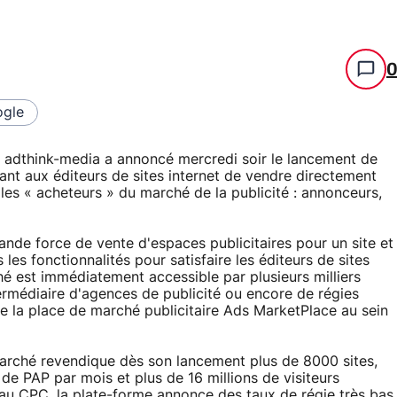
gle
e adthink-media a annoncé mercredi soir le lancement de
nt aux éditeurs de sites internet de vendre directement
 les « acheteurs » du marché de la publicité : annonceurs,
rande force de vente d'espaces publicitaires pour un site et
es fonctionnalités pour satisfaire les éditeurs de sites
ché est immédiatement accessible par plusieurs milliers
termédiaire d'agences de publicité ou encore de régies
 de la place de marché publicitaire Ads MarketPlace au sein
marché revendique dès son lancement plus de 8000 sites,
 de PAP par mois et plus de 16 millions de visiteurs
au CPC, la plate-forme annonce des taux de régie très bas