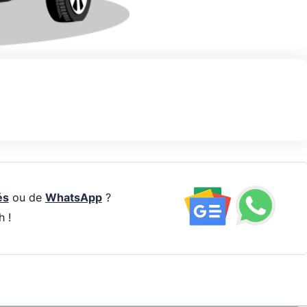
és
ou de
WhatsApp
?
h !