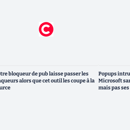
tre bloqueur de pub laisse passer les
Popups intru
aqueurs alors que cet outil les coupe à la
Microsoft sa
urce
mais pas ses