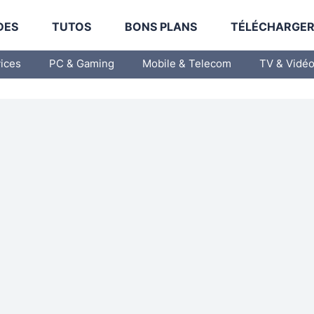
DES
TUTOS
BONS PLANS
TÉLÉCHARGE
vices
PC & Gaming
Mobile & Telecom
TV & Vidé