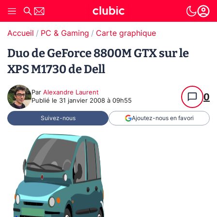
Accueil
PC & Gaming
Carte graphique
Duo de GeForce 8800M GTX sur le
XPS M1730 de Dell
Par
Alexandre Laurent
0
Publié le
31 janvier 2008 à 09h55
Suivez-nous
Ajoutez-nous en favori