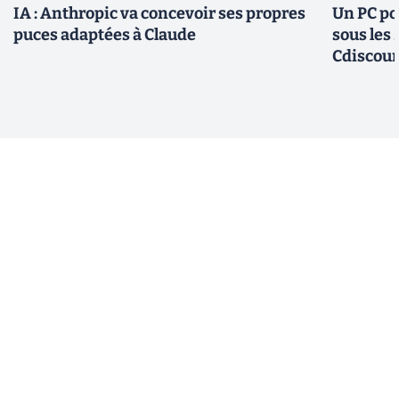
IA : Anthropic va concevoir ses propres
Un PC po
puces adaptées à Claude
sous les
Cdiscou