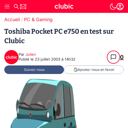
Accueil
PC & Gaming
Toshiba Pocket PC e750 en test sur
Clubic
Par
Julien
0
Publié le
23 juillet 2003 à 14h32
Suivez-nous
Ajoutez-nous en favori