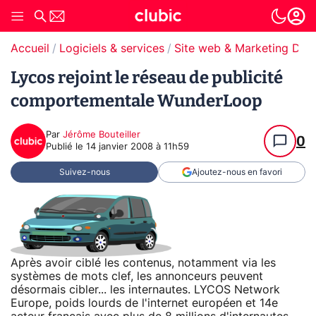
Accueil
Logiciels & services
Site web & Marketing Digit
Lycos rejoint le réseau de publicité
comportementale WunderLoop
Par
Jérôme Bouteiller
0
Publié le
14 janvier 2008 à 11h59
Suivez-nous
Ajoutez-nous en favori
Après avoir ciblé les contenus, notamment via les
systèmes de mots clef, les annonceurs peuvent
désormais cibler... les internautes. LYCOS Network
Europe, poids lourds de l'internet européen et 14e