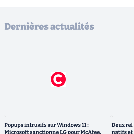
Dernières actualités
Popups intrusifs sur Windows 11 :
Deux rel
Microsoft sanctionne LG pour McAfee,
natifs et