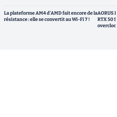
La plateforme AM4 d'AMD fait encore de la
AORUS In
résistance : elle se convertit au Wi-Fi 7 !
RTX 50 S
overcloc