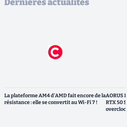
Dernières actualités
La plateforme AM4 d'AMD fait encore de la
AORUS In
résistance : elle se convertit au Wi-Fi 7 !
RTX 50 S
overcloc