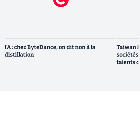
IA : chez ByteDance, on dit non à la
Taiwan l
distillation
sociétés
talents d