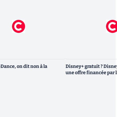
eDance, on dit non à la
Disney+ gratuit ? Disn
une offre financée par l