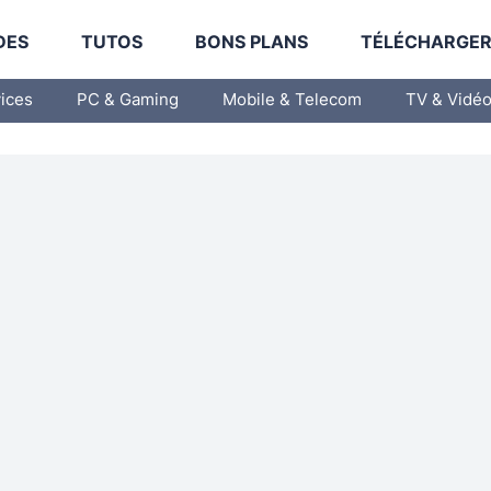
DES
TUTOS
BONS PLANS
TÉLÉCHARGE
vices
PC & Gaming
Mobile & Telecom
TV & Vidé