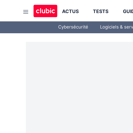
ACTUS
TESTS
GUI
Cybersécurité
Logiciels & ser