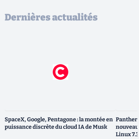
Dernières actualités
SpaceX, Google, Pentagone : la montée en
Panther L
puissance discrète du cloud IA de Musk
nouveau
Linux 7.