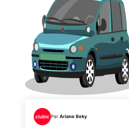
Par
Ariane Beky