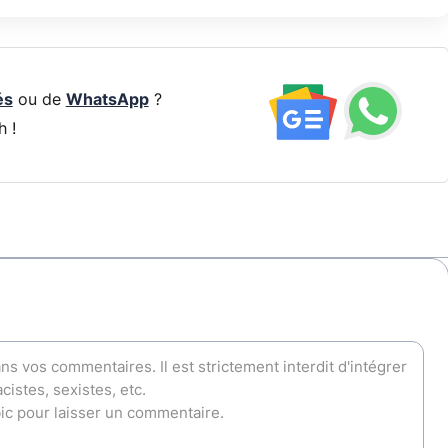
és
ou de
WhatsApp
?
h !