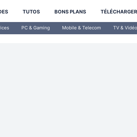
DES
TUTOS
BONS PLANS
TÉLÉCHARGE
vices
PC & Gaming
Mobile & Telecom
TV & Vidé