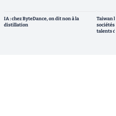
IA : chez ByteDance, on dit non à la
Taiwan l
distillation
sociétés
talents d