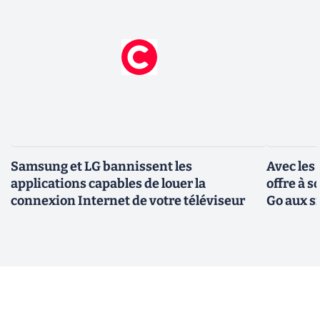
Samsung et LG bannissent les
Avec les
applications capables de louer la
offre à 
connexion Internet de votre téléviseur
Go aux s