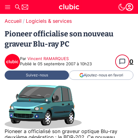
Accueil
Logiciels & services
Pioneer officialise son nouveau
graveur Blu-ray PC
Par
Vincent RAMARQUES
0
Publié le
05 septembre 2007 à 10h23
Suivez-nous
Ajoutez-nous en favori
Pioneer a officialisé son graveur optique Blu-ray
deuxième génération : le BDR-202. Ce nouveau