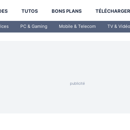
DES
TUTOS
BONS PLANS
TÉLÉCHARGE
vices
PC & Gaming
Mobile & Telecom
TV & Vidé