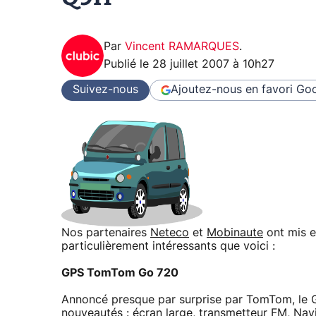
Par
Vincent RAMARQUES
.
Publié le
28 juillet 2007 à 10h27
Suivez-nous
Ajoutez-nous en favori
Goo
Nos partenaires
Neteco
et
Mobinaute
ont mis e
particulièrement intéressants que voici :
GPS TomTom Go 720
Annoncé presque par surprise par TomTom, le 
nouveautés : écran large, transmetteur FM, Nav