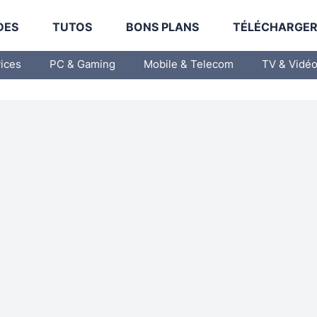
DES
TUTOS
BONS PLANS
TÉLÉCHARGE
vices
PC & Gaming
Mobile & Telecom
TV & Vidé