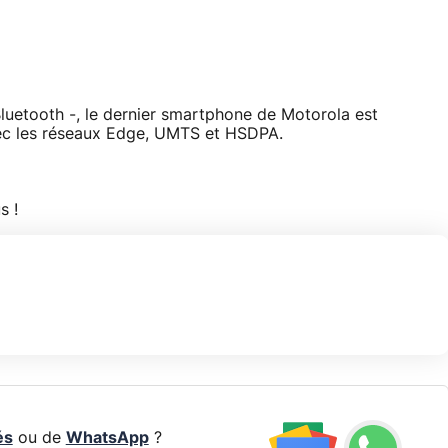
luetooth -, le dernier smartphone de Motorola est
c les réseaux Edge, UMTS et HSDPA.
s !
és
ou de
WhatsApp
?