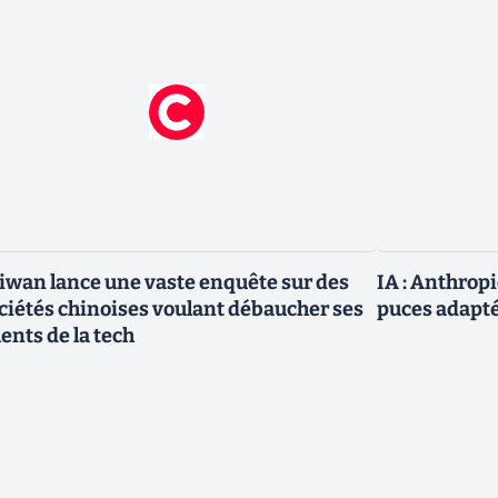
iwan lance une vaste enquête sur des
IA : Anthrop
ciétés chinoises voulant débaucher ses
puces adapté
lents de la tech