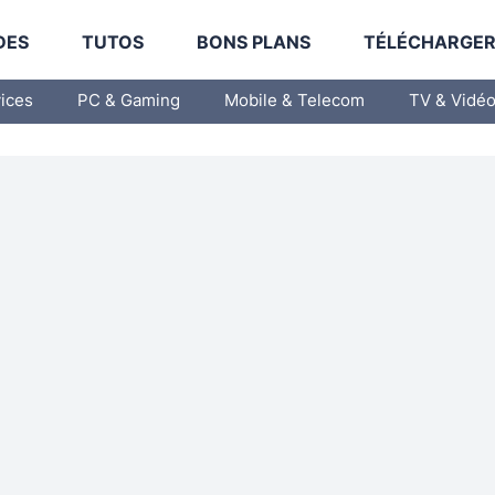
DES
TUTOS
BONS PLANS
TÉLÉCHARGE
vices
PC & Gaming
Mobile & Telecom
TV & Vidé