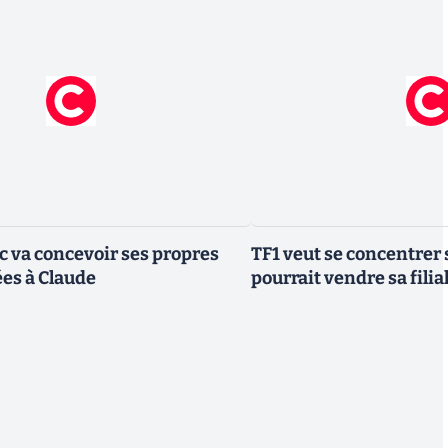
ic va concevoir ses propres
TF1 veut se concentrer 
es à Claude
pourrait vendre sa fili