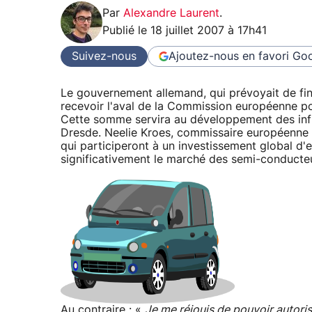
Par
Alexandre Laurent
.
Publié le
18 juillet 2007 à 17h41
Suivez-nous
Ajoutez-nous en favori
Goo
Le gouvernement allemand, qui prévoyait de fin
recevoir l'aval de la Commission européenne po
Cette somme servira au développement des infr
Dresde. Neelie Kroes, commissaire européenne à
qui participeront à un investissement global d'en
significativement le marché des semi-conducteu
Au contraire : «
Je me réjouis de pouvoir autoris