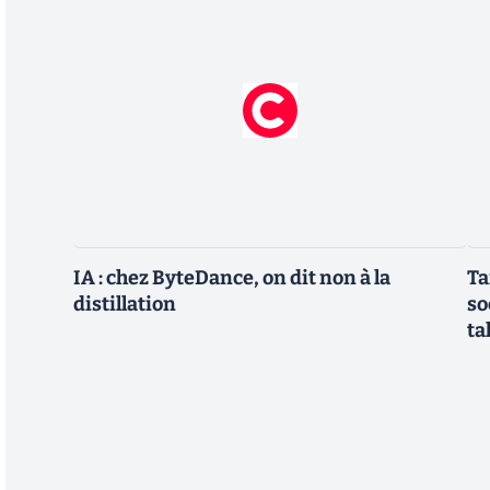
IA : chez ByteDance, on dit non à la
Ta
distillation
so
ta