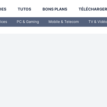
DES
TUTOS
BONS PLANS
TÉLÉCHARGE
vices
PC & Gaming
Mobile & Telecom
TV & Vidé