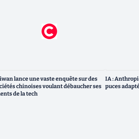
iwan lance une vaste enquête sur des
IA : Anthrop
ciétés chinoises voulant débaucher ses
puces adapté
lents de la tech