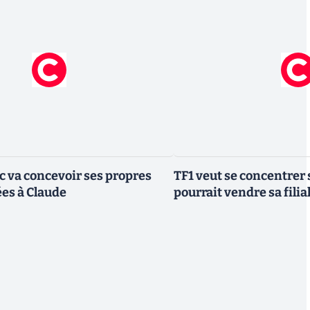
ic va concevoir ses propres
TF1 veut se concentrer 
es à Claude
pourrait vendre sa fili