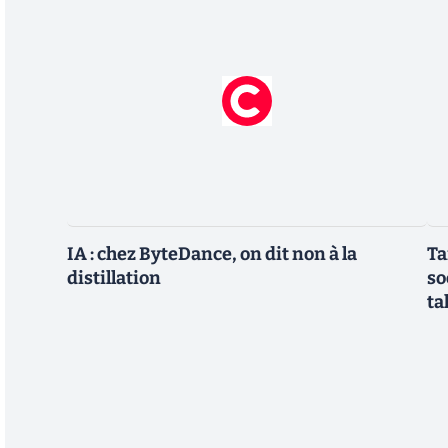
IA : chez ByteDance, on dit non à la
Ta
distillation
so
ta