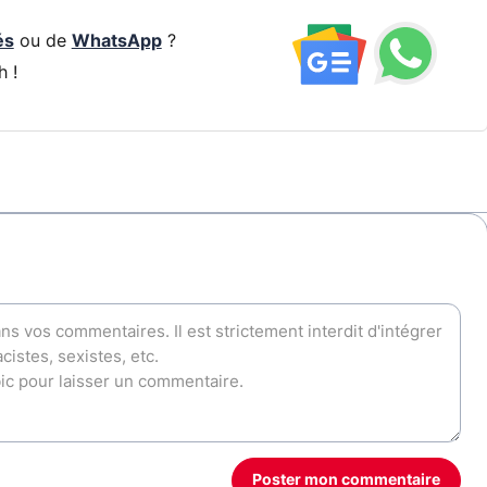
és
ou de
WhatsApp
?
h !
Poster mon commentaire